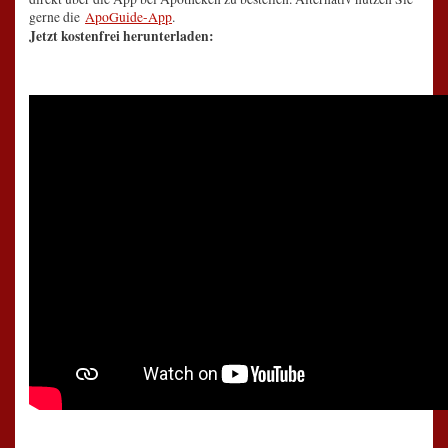
gerne die
ApoGuide-App
.
Jetzt kostenfrei herunterladen: