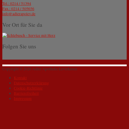
Tel.: 0214 / 51394
Fax.: 0214 / 505656
info@adlerapolev.de
Vor Ort für Sie da
Folgen Sie uns
Copyright © 2026
Adler Apotheke Leverkusen
Kontakt
Datenschutzerklärung
Cookie-Richtlinie
Barrierefreiheit
Impressum