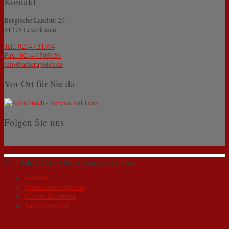
Kontakt
Bergische Landstr. 29
51375 Leverkusen
Tel.: 0214 / 51394
Fax.: 0214 / 505656
info@adlerapolev.de
Vor Ort für Sie da
Folgen Sie uns
Copyright © 2026
Adler Apotheke Leverkusen
Kontakt
Datenschutzerklärung
Cookie-Richtlinie
Barrierefreiheit
Impressum